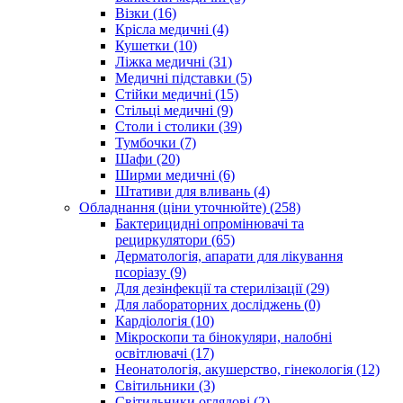
Візки (16)
Крісла медичні (4)
Кушетки (10)
Ліжка медичні (31)
Медичні підставки (5)
Стійки медичні (15)
Стільці медичні (9)
Столи і столики (39)
Тумбочки (7)
Шафи (20)
Ширми медичні (6)
Штативи для вливань (4)
Обладнання (ціни уточнюйте) (258)
Бактерицидні опромінювачі та
рециркулятори (65)
Дерматологія, апарати для лікування
псоріазу (9)
Для дезінфекції та стерилізації (29)
Для лабораторних досліджень (0)
Кардіологія (10)
Мікроскопи та бінокуляри, налобні
освітлювачі (17)
Неонатологія, акушерство, гінекологія (12)
Світильники (3)
Світильники оглядові (2)