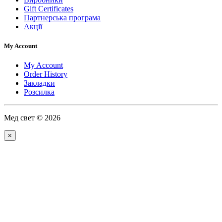
Gift Certificates
Партнерська програма
Акції
My Account
My Account
Order History
Закладки
Розсилка
Мед свет © 2026
×