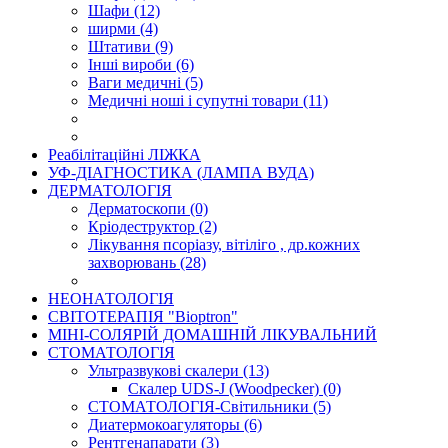
Шафи (12)
ширми (4)
Штативи (9)
Інші вироби (6)
Ваги медичні (5)
Медичні ноші і супутні товари (11)
Реабілітаційні ЛІЖКА
УФ-ДIАГНОСТИКА (ЛАМПА ВУДА)
ДЕРМАТОЛОГІЯ
Дерматоскопи (0)
Кріодеструктор (2)
Лікування псоріазу, вітіліго , др.кожних
захворювань (28)
НЕОНАТОЛОГІЯ
СВIТОТЕРАПIЯ "Bioptron"
МIНI-СОЛЯРIЙ ДОМАШНIЙ ЛІКУВАЛЬНИЙ
СТОМАТОЛОГІЯ
Ультразвукові скалери (13)
Скалер UDS-J (Woodpecker) (0)
СТОМАТОЛОГІЯ-Світильники (5)
Диатермокоагуляторы (6)
Рентгенапарати (3)