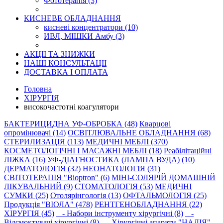
Фототерапія (3)
КИСНЕВЕ ОБЛАДНАННЯ
кисневі концентратори (10)
ИВЛ, МІШКИ Амбу (3)
АКЦІІ ТА ЗНИЖКИ
НАШІ КОНСУЛЬТАЦІІ
ДОСТАВКА І ОПЛАТА
Головна
ХІРУРГІЯ
високочастотні коагулятори
БАКТЕРИЦИДНА УФ-ОБРОБКА (48)
Кварцові
опромінювачі (14)
ОСВІТЛЮВАЛЬНЕ ОБЛАДНАННЯ (68)
СТЕРИЛИЗАЦІЯ (113)
МЕДИЧНI МЕБЛІ (370)
КОСМЕТОЛОГІЧНІ І МАСАЖНІ МЕБЛІ (18)
Реабілітаційні
ЛІЖКА (16)
УФ-ДIАГНОСТИКА (ЛАМПА ВУДА) (10)
ДЕРМАТОЛОГІЯ (32)
НЕОНАТОЛОГІЯ (31)
СВIТОТЕРАПIЯ "Bioptron" (6)
МIНI-СОЛЯРIЙ ДОМАШНIЙ
ЛІКУВАЛЬНИЙ (9)
СТОМАТОЛОГІЯ (53)
МЕДИЧНI
СУМКИ (25)
Отолярінгологія (13)
ОФТАЛЬМОЛОГІЯ (25)
Продукція "ВІОЛА" (478)
РЕНТГЕНОБЛАДНАННЯ (22)
ХІРУРГІЯ (45)
- Набори інструменту хірургічні (8)
-
Відсмоктувачі хірургічні (8)
- Хірургічні апарати "НАДІЯ"