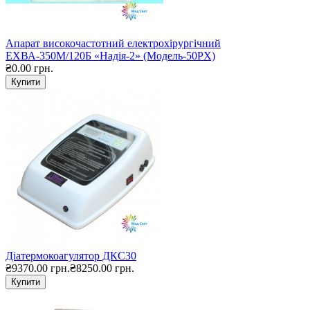
Апарат високочастотний електрохірургічний
ЕХВА-350М/120Б «Надія-2» (Модель-50РX)
₴0.00 грн.
Купити
Діатермокоагулятор ДКС30
₴9370.00 грн.
₴8250.00 грн.
Купити