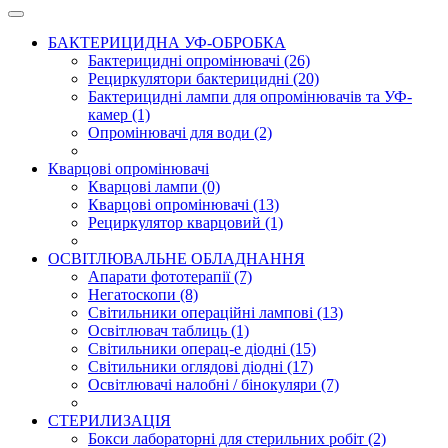
БАКТЕРИЦИДНА УФ-ОБРОБКА
Бактерицидні опромінювачі (26)
Рециркулятори бактерицидні (20)
Бактерицидні лампи для опромінювачів та УФ-
камер (1)
Опромінювачі для води (2)
Кварцові опромінювачі
Кварцові лампи (0)
Кварцові опромінювачі (13)
Рециркулятор кварцовий (1)
ОСВІТЛЮВАЛЬНЕ ОБЛАДНАННЯ
Апарати фототерапії (7)
Негатоскопи (8)
Світильники операційні лампові (13)
Освітлювач таблиць (1)
Світильники операц-е діодні (15)
Світильники оглядові діодні (17)
Освітлювачі налобні / бінокуляри (7)
СТЕРИЛИЗАЦІЯ
Бокси лабораторні для стерильних робіт (2)