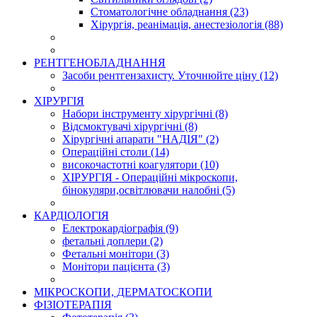
Стоматологічне обладнання (23)
Хірургія, реанімація, анестезіологія (88)
РЕНТГЕНОБЛАДНАННЯ
Засоби рентгензахисту. Уточнюйте ціну (12)
ХІРУРГІЯ
Набори інструменту хірургічні (8)
Відсмоктувачі хірургічні (8)
Хірургічні апарати "НАДІЯ" (2)
Операційні столи (14)
високочастотні коагулятори (10)
ХІРУРГІЯ - Операційні мікроскопи,
бінокуляри,освітлювачи налобні (5)
КАРДІОЛОГІЯ
Електрокардіографія (9)
фетальні доплери (2)
Фетальні монітори (3)
Монітори пацієнта (3)
МIКРОСКОПИ, ДЕРМАТОСКОПИ
ФІЗІОТЕРАПІЯ