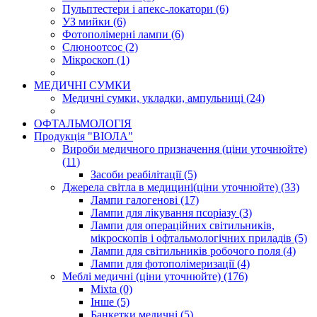
Пульптестери і апекс-локатори (6)
УЗ мийки (6)
Фотополімерні лампи (6)
Слюноотсос (2)
Мікроскоп (1)
МЕДИЧНI СУМКИ
Медичні сумки, укладки, ампульниці (24)
ОФТАЛЬМОЛОГІЯ
Продукція "ВІОЛА"
Вироби медичного призначення (ціни уточнюйте)
(11)
Засоби реабілітації (5)
Джерела світла в медицині(ціни уточнюйте) (33)
Лампи галогенові (17)
Лампи для лікування псоріазу (3)
Лампи для операційних світильників,
мікроскопів і офтальмологічних приладів (5)
Лампи для світильників робочого поля (4)
Лампи для фотополімеризації (4)
Меблі медичні (ціни уточнюйте) (176)
Mixta (0)
Інше (5)
Банкетки медичні (5)