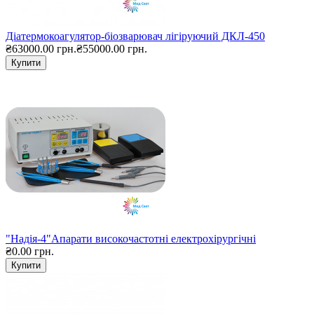
Діатермокоагулятор-біозварювач лігіруючий ДКЛ-450
₴63000.00 грн.
₴55000.00 грн.
Купити
"Надія-4"Апарати високочастотні електрохірургічні
₴0.00 грн.
Купити