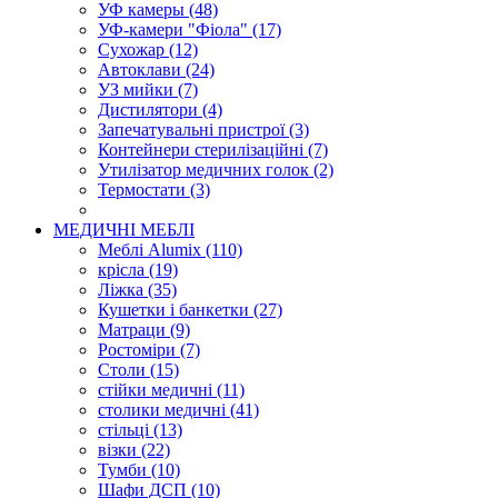
УФ камеры (48)
УФ-камери "Фіола" (17)
Сухожар (12)
Автоклави (24)
УЗ мийки (7)
Дистилятори (4)
Запечатувальні пристрої (3)
Контейнери стерилізаційні (7)
Утилізатор медичних голок (2)
Термостати (3)
МЕДИЧНI МЕБЛІ
Меблі Alumix (110)
крісла (19)
Ліжка (35)
Кушетки і банкетки (27)
Матраци (9)
Ростоміри (7)
Cтоли (15)
стійки медичні (11)
столики медичні (41)
стільці (13)
візки (22)
Тумби (10)
Шафи ДСП (10)